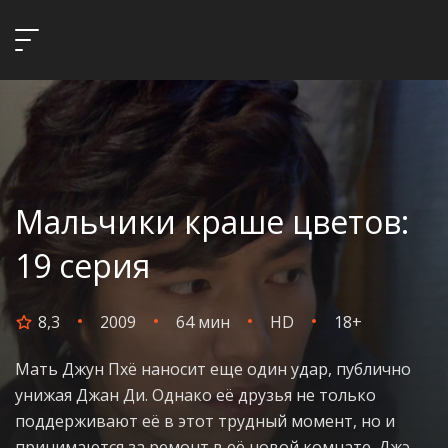
Мальчики краше цветов:
19 серия
8,3
2009
64 мин
HD
18+
Мать Джун Пхё наносит еще один удар, публично
унижая Джан Ди. Однако её друзья не только
поддерживают её в этот трудный момент, но и
принимаются за ремонт в её новой комнате. Джэ-