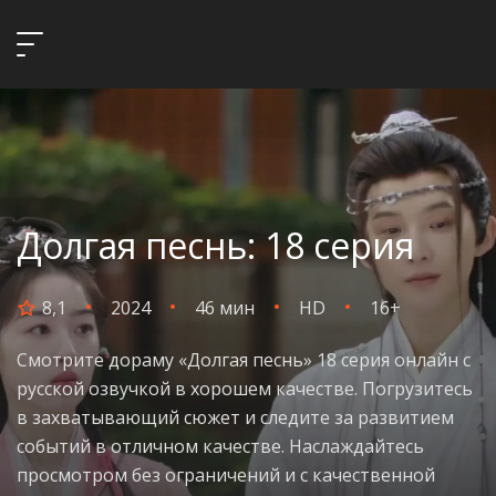
Долгая песнь: 18 серия
8,1
2024
46 мин
HD
16+
Смотрите дораму «Долгая песнь» 18 серия онлайн с
русской озвучкой в хорошем качестве. Погрузитесь
в захватывающий сюжет и следите за развитием
событий в отличном качестве. Наслаждайтесь
просмотром без ограничений и с качественной