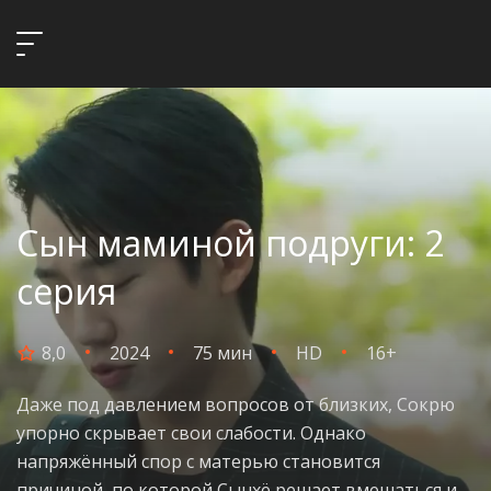
Сын маминой подруги: 2
серия
8,0
2024
75 мин
HD
16+
Даже под давлением вопросов от близких, Сокрю
упорно скрывает свои слабости. Однако
напряжённый спор с матерью становится
причиной, по которой Сынхё решает вмешаться и