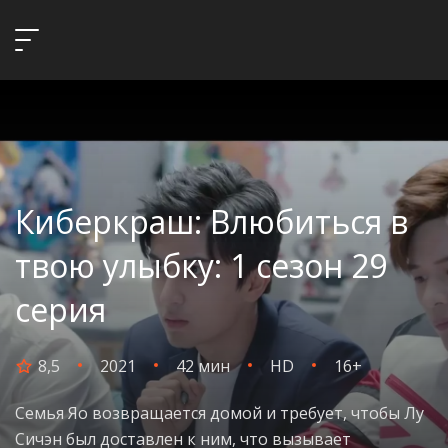
Киберкраш: Влюбиться в
твою улыбку: 1 сезон 29
серия
8,5
2021
42 мин
HD
16+
Семья Яо возвращается домой и требует, чтобы Лу
Сичэн был доставлен к ним, что вызывает