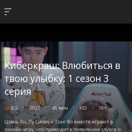
Киберкраш: Влюбиться в
твою улыбку: 1 сезон 3
серия
8,5
2021
45 мин
HD
16+
Цзянь Ян, Лу Сичэн и Тонг Яо вместе играют в
онлайн-игру, что приводит к появлению слухов о