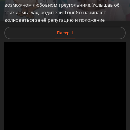
возможном любовном треугольнике. Услышав об
этих домыслах, родители Тонг Яо начинают
волноваться за её репутацию и положение.
Плеер 1